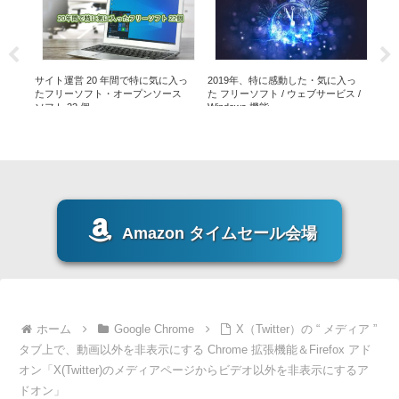
入っ
サイト運営 20 年間で特に気に入っ
2019年、特に感動した・気に入っ
ービス
たフリーソフト・オープンソース
た フリーソフト / ウェブサービス /
特に
ソフト 22 個
Windows 機能
ソフト
Amazon タイムセール会場
ホーム
Google Chrome
X（Twitter）の “ メディア ”
タブ上で、動画以外を非表示にする Chrome 拡張機能＆Firefox アド
オン「X(Twitter)のメディアページからビデオ以外を非表示にするア
ドオン」