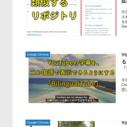
拡
今
され
を
Si
Y
Google Chrome
る Chrome 拡張機能 ＆ Firefox 
「
今
Ch
思い
Y
Google Chrome