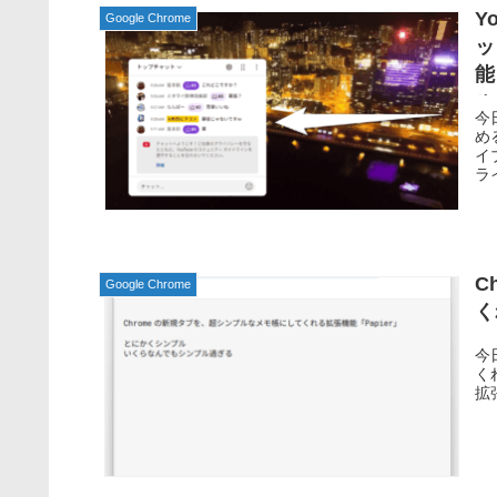
Y
Google Chrome
ッ
能
ル
今
める
イ
ラ
C
Google Chrome
く
今
く
拡