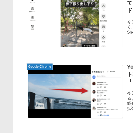
て
ド
今
くよ
Sh
Y
Google Chrome
ト
「
今
る
紹
拡張