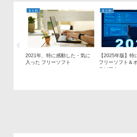
まとめ
まとめ
た・気に
2021年、特に感動した・気に
【2025年版】
ブ
入った フリーソフト
フリーソフト＆
 機能
スソフト