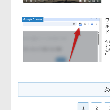
ウ
Google Chrome
示
ド
今
よう
を
P...
次
1
2