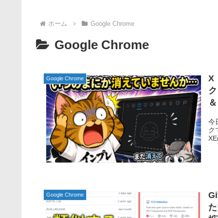
ホーム
Google Chrome
Google Chrome
X
Google Chrome
ク
＆
今
ク
XE
G
Google Chrome
た