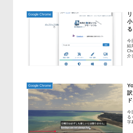
リ
Google Chrome
小
る
P
今
結
Ch
介
Y
Google Chrome
訳
ド
今
る 
字幕