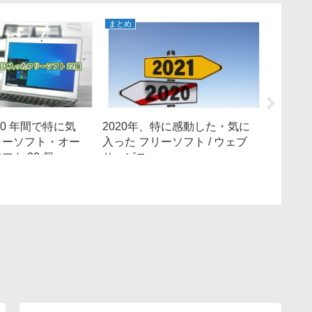
まとめ
まとめ
20 年間で特に気
2020年、特に感動した・気に
2018
リーソフト・オー
入った フリーソフト / ウェブ
入った
ト 22 個
サービス