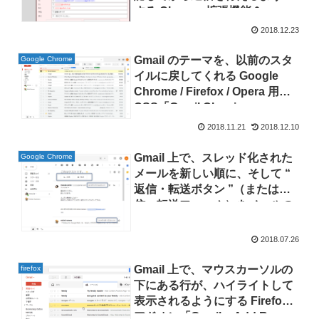
する Chrome 拡張機能＆
Firefox アドオン「GMailSend
2018.12.23
Address Checker」
Gmail のテーマを、以前のスタ
Google Chrome
イルに戻してくれる Google
Chrome / Firefox / Opera 用
CSS「Gmail Classic
Theme（gmail-classic）」
2018.11.21
2018.12.10
Gmail 上で、スレッド化された
Google Chrome
メールを新しい順に、そして “
返信・転送ボタン ”（または返
信・転送フォーム）をメールの
先頭に表示できるようにするブ
ラウザ拡張機能「Gmail
2018.07.26
reverse conversation」
Gmail 上で、マウスカーソルの
firefox
下にある行が、ハイライトして
表示されるようにする Firefox
アドオン「Gmail – Add Row