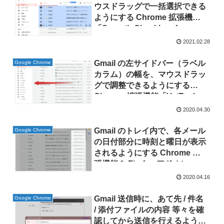
ウスドラッグで一括選択できる
ようにする Chrome 拡張機能
「Smooth Checkbox for
Gmail」
2021.02.28
Gmail の左サイドバー（ラベル
Google Chrome
カラム）の幅を、マウスドラッ
グで調整できるようにする
Chrome 拡張機能「VetTools
New Gmail Resizer」
2020.04.30
Gmail のトレイ内で、各メール
Google Chrome
の日付部分に時刻と曜日が表示
されるようにする Chrome 拡
張機能＆ Firefox アドオン
「Gmail Show Time」
2020.04.16
Gmail 送信時に、あて先 / 件名
Google Chrome
/ 添付ファイルの内容 等々を確
認してから送信を行えるように