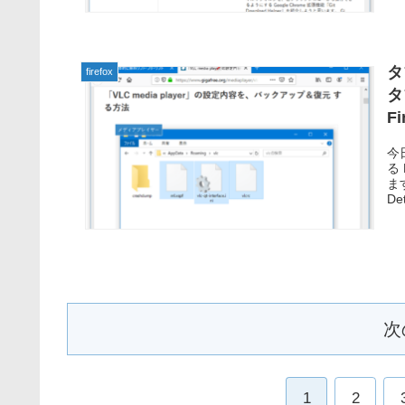
タ
firefox
タ
F
今
る 
ます
Det
次
1
2