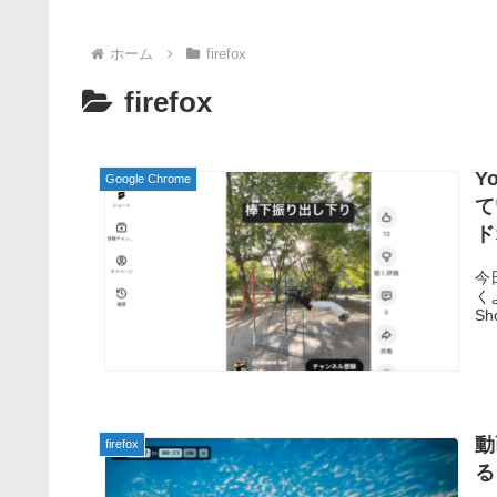
ホーム
firefox
firefox
Y
Google Chrome
て
ド
今
くよ
Sh
動
firefox
る