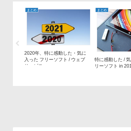
まとめ
まとめ
た・気に
2020年、特に感動した・気に
ブ
入った フリーソフト / ウェブ
特に感動した / 
 機能
サービス
リーソフト in 20