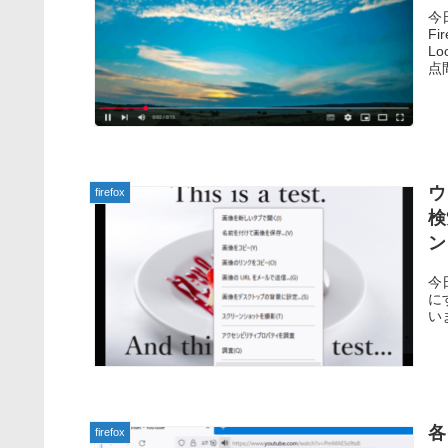
今
Fi
L
点
ウ
firefox
検
ン
今
にす
いま
各
firefox