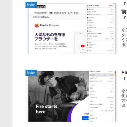
「
firefox
前
「
今
タ
う
用済
F
firefox
「
今日
化
方
UI.