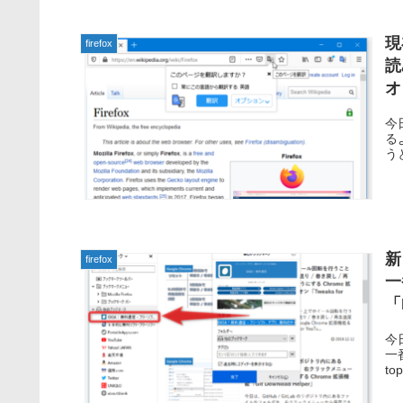
現
firefox
読
オ
今
る
う
新
firefox
一
「
今
一
to