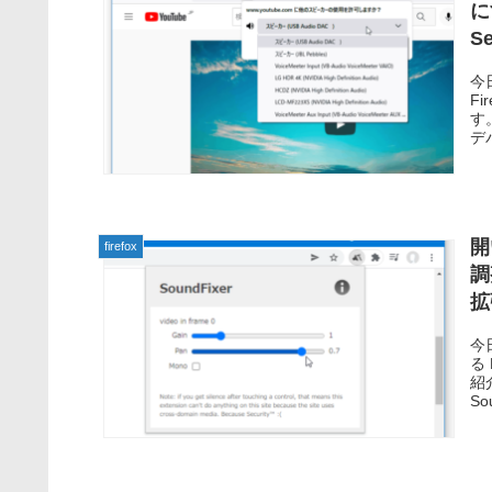
に
Se
今
Fi
す。
デバ
開
firefox
調
拡
今
る 
紹
Sou