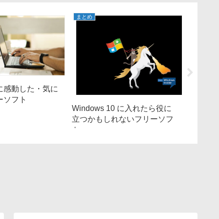
まとめ
まとめ
特に感動した・気に
2024
ーソフト
ーソフ
Windows 10 に入れたら役に
フト
立つかもしれないフリーソフ
ト