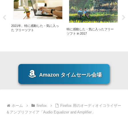
入っ
2021年、特に感動した・気に入っ
20
特に感動した・気に入ったフリー
た フリーソフト
た
ソフト in 2017
Amazon タイムセール会場
ホーム
firefox
Firefox 用のオーディオイコライザー
＆アンプリファイア「Audio Equalizer and Amplifier」