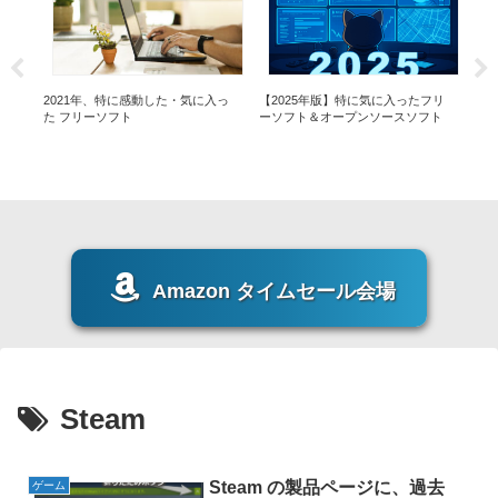
入っ
2021年、特に感動した・気に入っ
【2025年版】特に気に入ったフリ
20
ス
た フリーソフト
ーソフト＆オープンソースソフト
Amazon タイムセール会場
Steam
Steam の製品ページに、過去
ゲーム