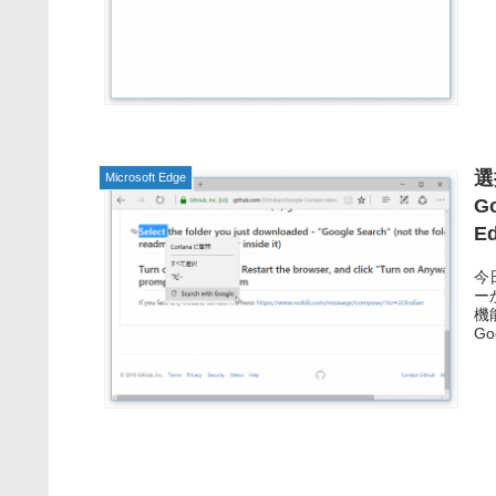
選
Microsoft Edge
G
E
今
ーか
機
Goo