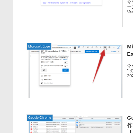
今日
ー
Ve
M
Microsoft Edge
E
今日
”
20
Go
Google Chrome
作
「