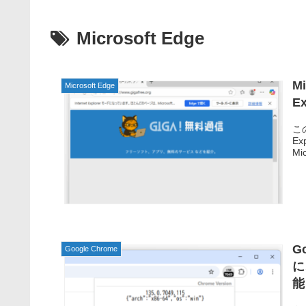
Microsoft Edge
Mi
Microsoft Edge
E
この
E
Mi
G
Google Chrome
に
能