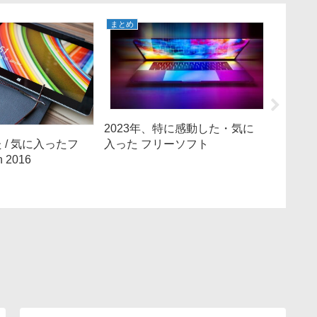
まとめ
まとめ
2023年、特に感動した・気に
2020
入った フリーソフト
入った フリ
 / 気に入ったフ
サービ
 2016