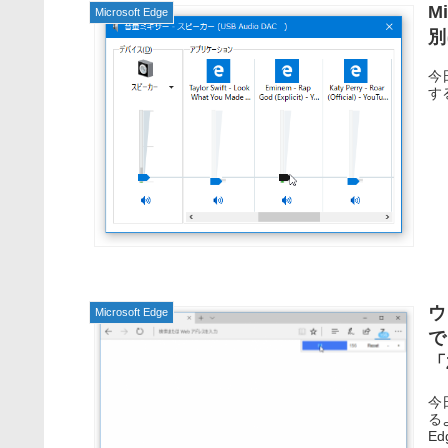
M
Microsoft Edge
別
今
す
ウ
Microsoft Edge
で
「Z
今
るよ
Ed