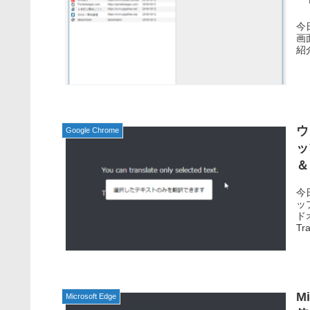
今日
画
紹介
ウ
Google Chrome
ッ
＆
今
ップ
ドオ
Tra
M
Microsoft Edge