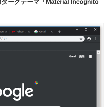
クテーマ「Material Incognito