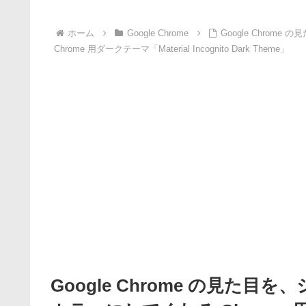
ホーム
Google Chrome
Google Chro
Chrome 用ダークテーマ「Material Incognito Dark Theme」
Google Chrome の見た