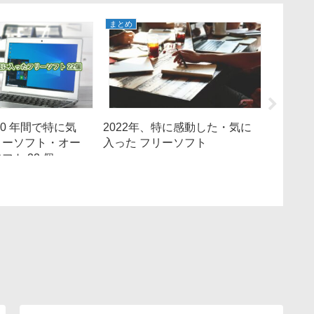
まとめ
まとめ
20 年間で特に気
2022年、特に感動した・気に
【202
リーソフト・オー
入った フリーソフト
フリー
ト 22 個
スソフ