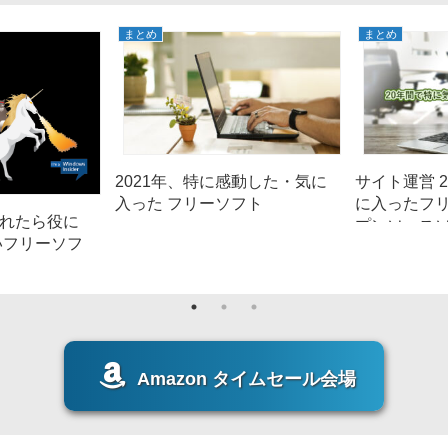
まとめ
まとめ
2021年、特に感動した・気に
サイト運営 
入った フリーソフト
に入ったフ
に入れたら役に
プンソースソフ
いフリーソフ
Amazon タイムセール会場