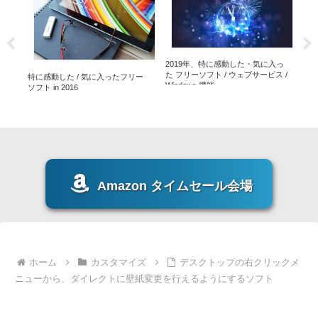
入っ
2019年、特に感動した・気に入っ
20
た フリーソフト / ウェブサービス /
特に感動した / 気に入ったフリー
Windows 機能
ソフト in 2016
Amazon タイムセール会場
ホーム
カスタマイズ
デスクトップの右クリックメ
ニューから、ダイレクトに壁紙変更を行えるようにするソフト