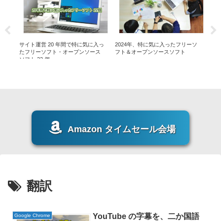
入っ
サイト運営 20 年間で特に気に入っ
2024年、特に気に入ったフリーソ
【2
たフリーソフト・オープンソース
フト＆オープンソースソフト
ー
ソフト 22 個
Amazon タイムセール会場
翻訳
YouTube の字幕を、二か国語
Google Chrome