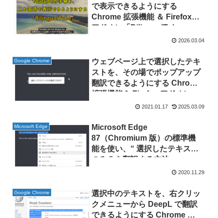
で表示できるようにする
Chrome 拡張機能 ＆ Firefox
アドオン「BilingualTube」
2026.03.04
ウェブページ上で選択したテキ
Google Chrome
ストを、その場でポップアップ
翻訳できるようにする Chrome
拡張機能＆ Firefox アドオン
「Simple Translate」
2021.01.17
2025.03.09
Microsoft Edge
Microsoft Edge
87（Chromium 版）の標準機
能を使い、“ 選択したテキスト
のみ ” を翻訳する方法
2020.11.29
選択中のテキストを、右クリッ
Google Chrome
クメニューから DeepL で翻訳
できるようにする Chrome 拡