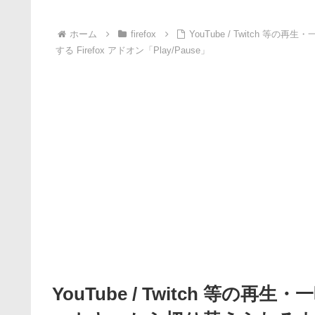
ホーム
firefox
YouTube / Twitch
する Firefox アドオン「Play/Pause」
YouTube / Twitch 等