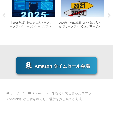
入っ
【2025年版】特に気に入ったフリ
2020年、特に感動した・気に入っ
20
ーソフト＆オープンソースソフト
た フリーソフト / ウェブサービス
た 
Amazon タイムセール会場
ホーム
Android
なくしてしまったスマホ
（Android）から音を鳴らし、場所を探し当てる方法